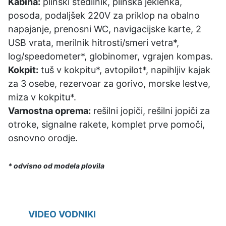
Kabina:
plinski štedilnik, plinska jeklenka,
posoda, podaljšek 220V za priklop na obalno
napajanje, prenosni WC, navigacijske karte, 2
USB vrata, merilnik hitrosti/smeri vetra*,
log/speedometer*, globinomer, vgrajen kompas.
Kokpit:
tuš v kokpitu*, avtopilot*, napihljiv kajak
za 3 osebe, rezervoar za gorivo, morske lestve,
miza v kokpitu*.
Varnostna oprema:
rešilni jopiči, rešilni jopiči za
otroke, signalne rakete, komplet prve pomoči,
osnovno orodje.
* odvisno od modela plovila
VIDEO VODNIKI