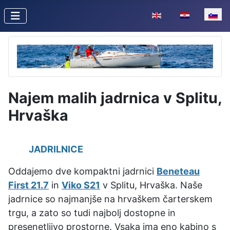
Izberite vaš jezik
Najem malih jadrnica v Splitu,
Hrvaška
JADRILNICE
Oddajemo dve kompaktni jadrnici
Beneteau
First 21.7
in
Viko S21
v Splitu, Hrvaška. Naše
jadrnice so najmanjše na hrvaškem čarterskem
trgu, a zato so tudi najbolj dostopne in
presenetljivo prostorne. Vsaka ima eno kabino s