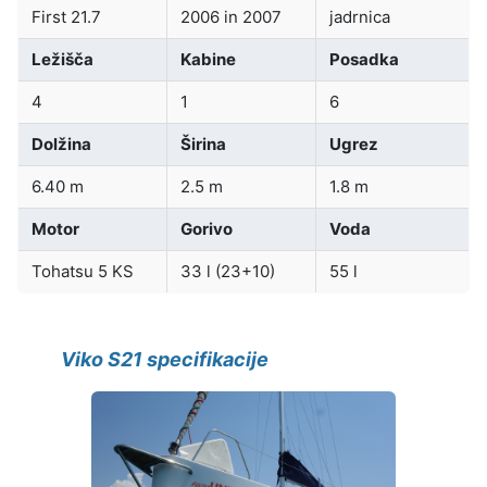
First 21.7
2006 in 2007
jadrnica
Ležišča
Kabine
Posadka
4
1
6
Dolžina
Širina
Ugrez
6.40 m
2.5 m
1.8 m
Motor
Gorivo
Voda
Tohatsu 5 KS
33 l (23+10)
55 l
Viko S21 specifikacije