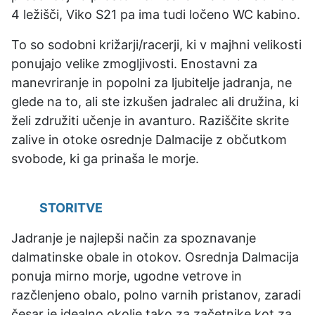
4 ležišči, Viko S21 pa ima tudi ločeno WC kabino.
To so sodobni križarji/racerji, ki v majhni velikosti
ponujajo velike zmogljivosti. Enostavni za
manevriranje in popolni za ljubitelje jadranja, ne
glede na to, ali ste izkušen jadralec ali družina, ki
želi združiti učenje in avanturo. Raziščite skrite
zalive in otoke osrednje Dalmacije z občutkom
svobode, ki ga prinaša le morje.
STORITVE
Jadranje je najlepši način za spoznavanje
dalmatinske obale in otokov. Osrednja Dalmacija
ponuja mirno morje, ugodne vetrove in
razčlenjeno obalo, polno varnih pristanov, zaradi
česar je idealno okolje tako za začetnike kot za