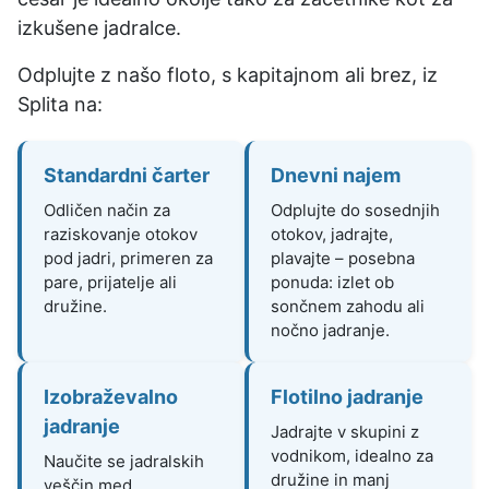
izkušene jadralce.
Odplujte z našo floto, s kapitajnom ali brez, iz
Splita na:
Standardni čarter
Dnevni najem
Odličen način za
Odplujte do sosednjih
raziskovanje otokov
otokov, jadrajte,
pod jadri, primeren za
plavajte – posebna
pare, prijatelje ali
ponuda: izlet ob
družine.
sončnem zahodu ali
nočno jadranje.
Izobraževalno
Flotilno jadranje
jadranje
Jadrajte v skupini z
vodnikom, idealno za
Naučite se jadralskih
družine in manj
veščin med