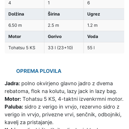
4
1
6
Dolžina
Širina
Ugrez
6.50 m
2.5 m
1.2 m
Motor
Gorivo
Voda
Tohatsu 5 KS
33 l (23+10)
55 l
OPREMA PLOVILA
Jadra:
polno okvirjeno glavno jadro z dvema
rebatoma, flok na kolutu, lazy jack in lazy bag.
Motor:
Tohatsu 5 KS, 4-taktni izvenkrmni motor.
Paluba:
sidro z verigo in vrvjo, rezervno sidro z
verigo in vrvjo, privezne vrvi, senčnik, odbojniki,
kavelj za pristajanje.