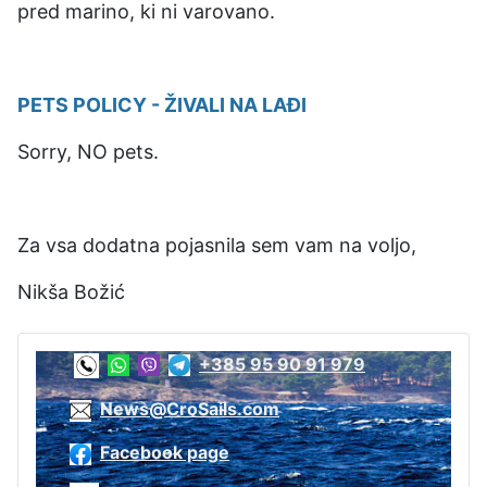
pred marino, ki ni varovano.
PETS POLICY - ŽIVALI NA LAĐI
Sorry, NO pets.
Za vsa dodatna pojasnila sem vam na voljo,
Nikša Božić
+385 95 90 91 979
News@CroSails.com
Facebook page