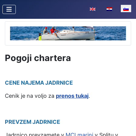
Izberite vaš jezik
Pogoji chartera
CENE NAJEMA JADRNICE
Cenik je na voljo za
prenos tukaj
.
PREVZEM JADRNICE
Jadrnico prevzamete v
MCI marini
v Splitu v