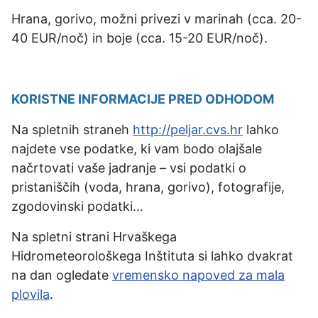
Hrana, gorivo, možni privezi v marinah (cca. 20-
40 EUR/noč) in boje (cca. 15-20 EUR/noč).
KORISTNE INFORMACIJE PRED ODHODOM
Na spletnih straneh
http://peljar.cvs.hr
lahko
najdete vse podatke, ki vam bodo olajšale
načrtovati vaše jadranje – vsi podatki o
pristaniščih (voda, hrana, gorivo), fotografije,
zgodovinski podatki…
Na spletni strani Hrvaškega
Hidrometeorološkega Inštituta si lahko dvakrat
na dan ogledate
vremensko napoved za mala
plovila
.